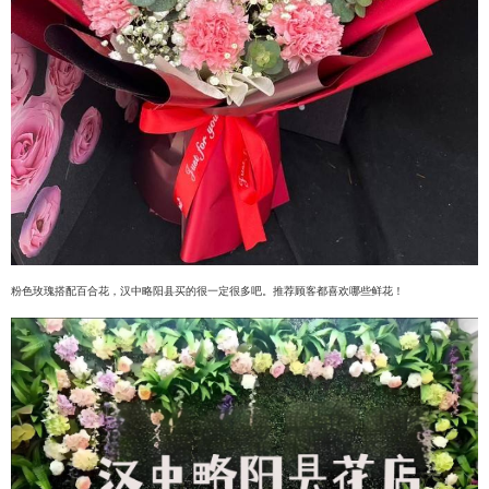
粉色玫瑰搭配百合花，汉中略阳县买的很一定很多吧。推荐顾客都喜欢哪些鲜花！