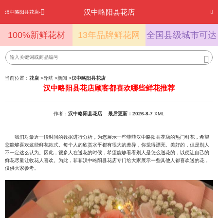
汉中略阳县花店
汉中略阳县花店-
100%新鲜花材
13年品牌鲜花网
全国县级城市可达
当前位置：
花店
>
导航
>
新闻
>
汉中略阳县花店
汉中略阳县花店顾客都喜欢哪些鲜花推荐
作者：
汉中略阳县花店
最后更新：2026-8-7
XML
我们对最近一段时间的数据进行分析，为您展示一些菲菲汉中略阳县花店的热门鲜花，希望
您能够喜欢这些鲜花款式。每个人的欣赏水平都有很大的差异，你觉得漂亮、美好的，但是别人
不一定这么认为。因此，很多人在送花的时候，希望能够看看别人是怎么送花的，以便让自己的
鲜花尽量让收花人喜欢。为此，菲菲汉中略阳县花店专门给大家展示一些其他人都喜欢送的花，
仅供大家参考。