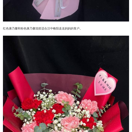
红色康乃馨和粉色康乃馨混搭适合汉中略阳县送妈妈的客户。