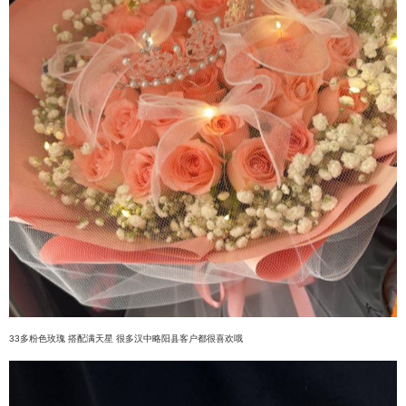
33多粉色玫瑰 搭配满天星 很多汉中略阳县客户都很喜欢哦