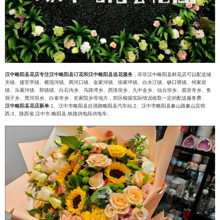
汉中略阳县花店专注汉中略阳县订花和汉中略阳县送花服务
，菲菲汉中略阳县鲜花店可以配送城
关镇、接官亭镇、横现河镇、两河口镇、金家河镇、徐家坪镇、白水江镇、硖口驿镇、何家岩
镇、乐素河镇、郭镇镇、白石沟乡、马蹄湾乡、西淮坝乡、九中金乡、仙台坝乡、观音寺乡、鱼
洞子乡、黑河坝乡、白雀寺乡、史家院乡等地方，郊区根据实际情况收取一定的配送服务费.
汉中略阳县花店新单
:1、汉中市略阳县自强路略阳县汽车站;2、汉中市略阳县象山路象山宾馆
西;3、陕西省,汉中市,略阳县,铁路供电段供电车;