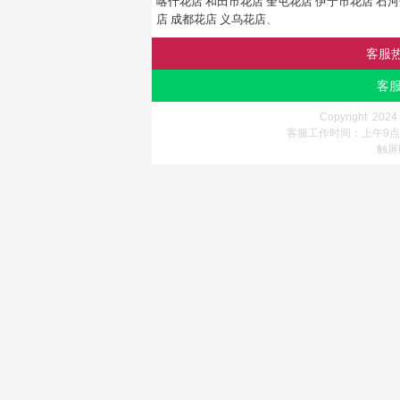
喀什花店
和田市花店
奎屯花店
伊宁市花店
石河
店
成都花店
义乌花店
、
客服
客服
Copyright 202
客服工作时间：上午9点-
触屏