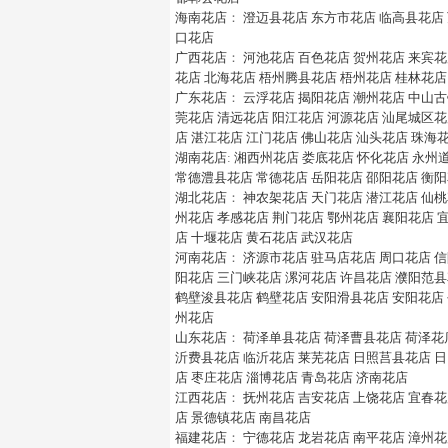
海南花店
：
澄迈县花店
东方市花店
临高县花店
口花店
广西花店
：
河池花店
百色花店
贺州花店
来宾花
花店
北海花店
梧州腾县花店
梧州花店
桂林花店
广东花店
：
云浮花店
揭阳花店
潮州花店
中山古
莞花店
清远花店
阳江花店
河源花店
汕尾城区花
店
湛江花店
江门花店
佛山花店
汕头花店
珠海
湖南花店
:
湘西州花店
娄底花店
怀化花店
永州
常德澧县花店
常德花店
岳阳花店
邵阳花店
衡阳
湖北花店
：
神农架花店
天门花店
潜江花店
仙桃
州花店
孝感花店
荆门花店
鄂州花店
襄阳花店
店
十堰花店
黄石花店
武汉花店
河南花店
：
济源市花店
驻马店花店
周口花店
信
阳花店
三门峡花店
漯河花店
许昌花店
濮阳范县
鹤壁浚县花店
鹤壁花店
安阳滑县花店
安阳花店
州花店
山东花店
：
荷泽单县花店
荷泽曹县花店
荷泽花
沂费县花店
临沂花店
莱芜花店
日照莒县花店
日
店
枣庄花店
淄博花店
青岛花店
济南花店
江西花店
：
抚州花店
吉安花店
上饶花店
宜春花
店
景德镇花店
南昌花店
福建花店
：
宁德花店
龙岩花店
南平花店
漳州花