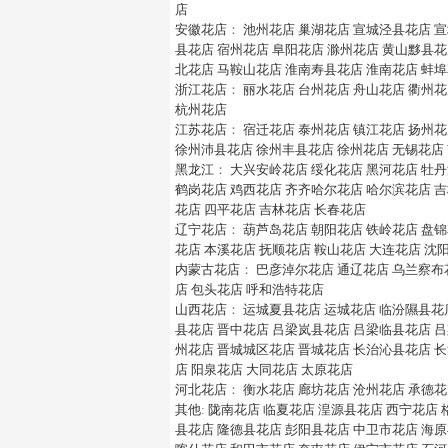
店
安徽花店
：
池州花店
巢湖花店
宣城泾县花店
宣
县花店
宿州花店
阜阳花店
滁州花店
黄山黟县花
北花店
马鞍山花店
淮南寿县花店
淮南花店
蚌埠
浙江花店
：
丽水花店
台州花店
舟山花店
衢州花
杭州花店
江苏花店
：
宿迁花店
泰州花店
镇江花店
扬州花
徐州沛县花店
徐州丰县花店
徐州花店
无锡花店
黑龙江
：
大兴安岭花店
绥化花店
黑河花店
牡丹
鹤岗花店
鸡西花店
齐齐哈尔花店
哈尔滨花店
吉
花店
四平花店
吉林花店
长春花店
辽宁花店
：
葫芦岛花店
朝阳花店
铁岭花店
盘锦
花店
本溪花店
抚顺花店
鞍山花店
大连花店
沈
内蒙古花店
：
巴彦淖尔花店
通辽花店
乌兰察布
店
包头花店
呼和浩特花店
山西花店
：
运城夏县花店
运城花店
临汾隰县花
县花店
晋中花店
吕梁岚县花店
吕梁临县花店
吕
州花店
晋城城区花店
晋城花店
长治沁县花店
长
店
阳泉花店
大同花店
太原花店
河北花店
：
衡水花店
廊坊花店
沧州花店
承德花
其他
:
陇南花店
临夏花店
湟源县花店
西宁花店
县花店
隆德县花店
彭阳县花店
中卫市花店
海原