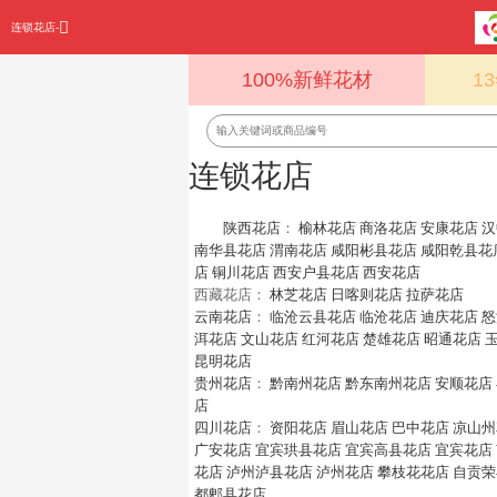
连锁花店-
100%新鲜花材
1
连锁花店
陕西花店
：
榆林花店
商洛花店
安康花店
汉
南华县花店
渭南花店
咸阳彬县花店
咸阳乾县花
店
铜川花店
西安户县花店
西安花店
西藏花店：
林芝花店
日喀则花店
拉萨花店
云南花店
：
临沧云县花店
临沧花店
迪庆花店
怒
洱花店
文山花店
红河花店
楚雄花店
昭通花店
昆明花店
贵州花店
：
黔南州花店
黔东南州花店
安顺花店
店
四川花店
：
资阳花店
眉山花店
巴中花店
凉山州
广安花店
宜宾珙县花店
宜宾高县花店
宜宾花店
花店
泸州泸县花店
泸州花店
攀枝花花店
自贡荣
都郫县花店