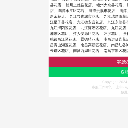
县花店
、
赣州上犹县花店
、
赣州大余县花店
、
店
、
鹰潭余江区花店
、
鹰潭贵溪市花店
、
鹰潭
新余花店
、
九江共青城市花店
、
九江瑞昌市花
江星子县花店
、
九江德安县花店
、
九江永修县
九江浔阳区花店
、
九江濂溪区花店
、
九江花店
湘东区花店
、
萍乡安源区花店
、
萍乡花店
、
景
德镇昌江区花店
、
景德镇花店
、
南昌进贤县花
昌青山湖区花店
、
南昌高新区花店
、
南昌红谷
云谱区花店
、
南昌西湖区花店
、
南昌东湖区花
客服
客服
Copyright 202
客服工作时间：上午9点-
触屏